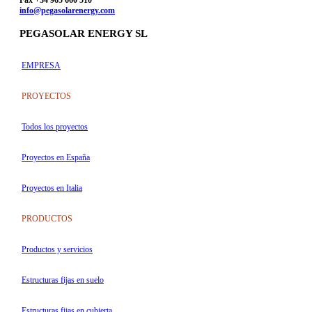
Fax +34 965 660 510
info@pegasolarenergy.com
PEGASOLAR ENERGY SL
EMPRESA
PROYECTOS
Todos los proyectos
Proyectos en España
Proyectos en Italia
PRODUCTOS
Productos y servicios
Estructuras fijas en suelo
Estructuras fijas en cubierta